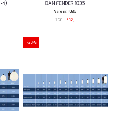
-4)
DAN FENDER 1035
Vare nr. 1035
760,-
532,-
-30%