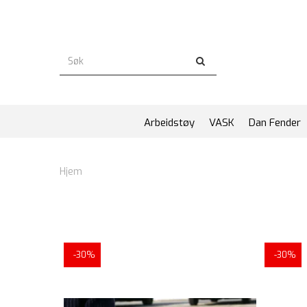
Arbeidstøy
VASK
Dan Fender
Hjem
-30%
-30%