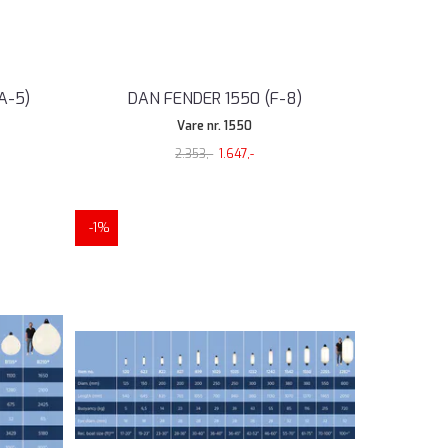
A-5)
DAN FENDER 1550 (F-8)
Vare nr. 1550
2.353,-
1.647,-
-1%