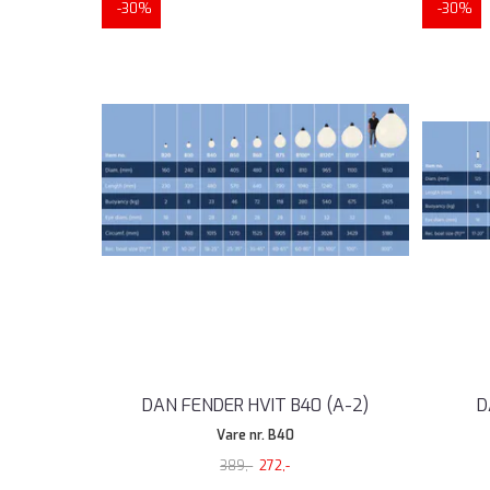
-30%
-30%
DAN FENDER HVIT B40 (A-2)
D
Vare nr. B40
389,-
272,-