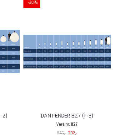
-30%
-2)
DAN FENDER 827 (F-3)
Vare nr. 827
546,-
382,-