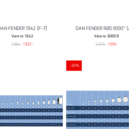
DAN FENDER 1542 (F-7)
DAN FENDER RØD B100* (
Vare nr. 1542
Vare nr. B100 R
2.182,-
1.527,-
2.273,-
1.591,-
-30%