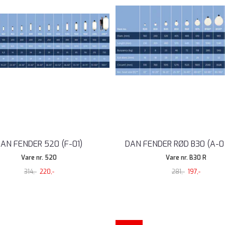
AN FENDER 520 (F-01)
DAN FENDER RØD B30 (A-0 
Vare nr. 520
Vare nr. B30 R
314,-
220,-
281,-
197,-