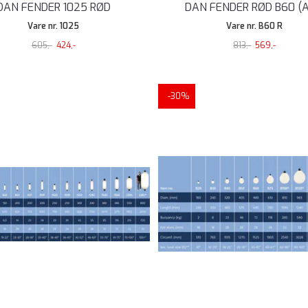
DAN FENDER 1025 RØD
DAN FENDER RØD B60 (A
Vare nr. 1025
Vare nr. B60 R
605,-
424,-
813,-
569,-
-30%