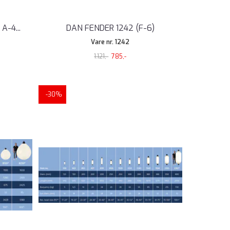
 A-4
...
DAN FENDER 1242 (F-6)
Vare nr. 1242
1.121,-
785,-
-30%