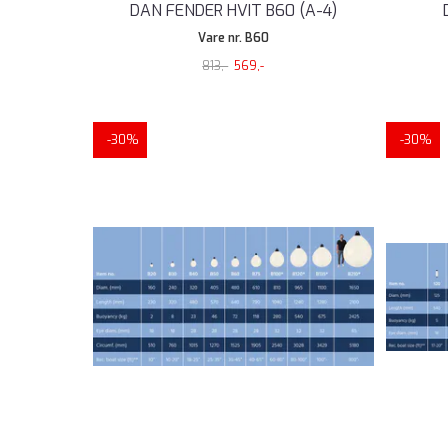
DAN FENDER HVIT B60 (A-4)
Vare nr. B60
813,-
569,-
-30%
-30%