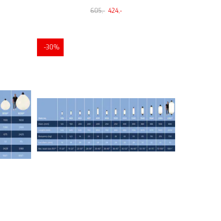
605,-
424,-
-30%