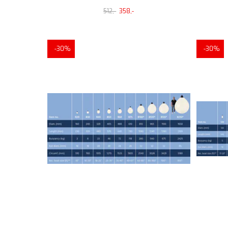
512,-
358,-
-30%
-30%