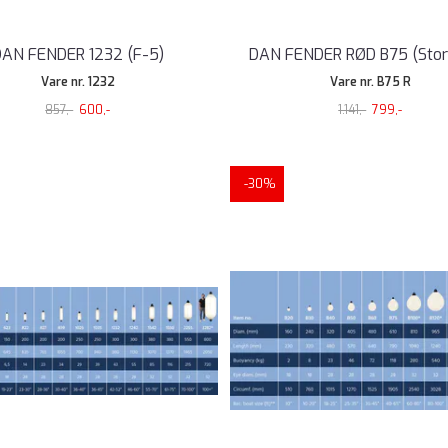
AN FENDER 1232 (F-5)
DAN FENDER RØD B75 (Stor
Vare nr. 1232
Vare nr. B75 R
857,-
600,-
1.141,-
799,-
-30%