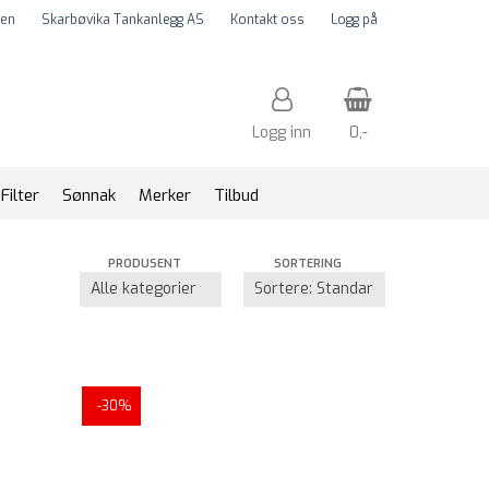
en
Skarbøvika Tankanlegg AS
Kontakt oss
Logg på
Logg inn
0,-
Filter
Sønnak
Merker
Tilbud
Nullstill
PRODUSENT
SORTERING
Trykk ENTER for å søke
-30%