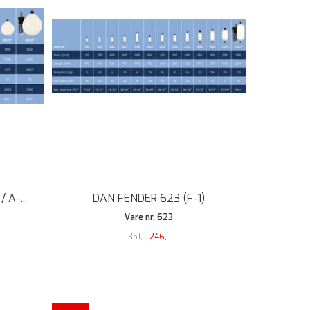
/ A-
...
DAN FENDER 623 (F-1)
Vare nr. 623
351,-
246,-