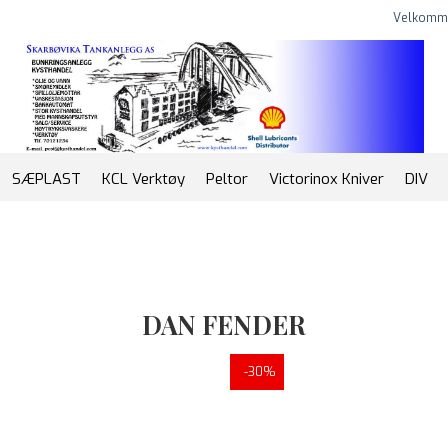
Velkomm
SÆPLAST
KCL Verktøy
Peltor
Victorinox Kniver
DIV
DAN FENDER
-30%