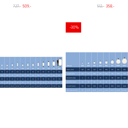
727,-
509,-
512,-
358,-
-30%