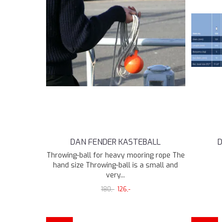
DAN FENDER KASTEBALL
D
Throwing-ball for heavy mooring rope The
hand size Throwing-ball is a small and
very...
180,-
126,-