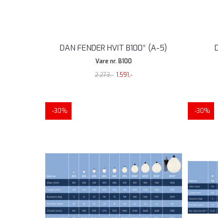
DAN FENDER HVIT B100* (A-5)
Vare nr. B100
2.273,-
1.591,-
-30%
-30%