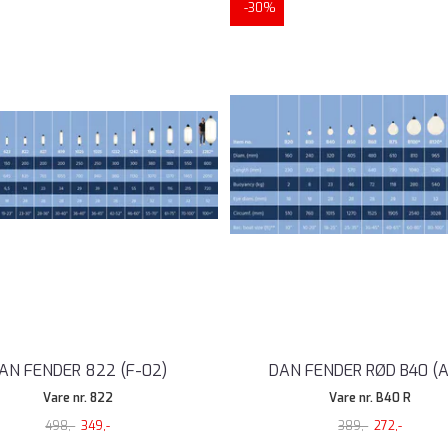
-30%
AN FENDER 822 (F-02)
DAN FENDER RØD B40 (A
Vare nr. 822
Vare nr. B40 R
498,-
349,-
389,-
272,-