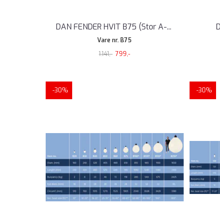
DAN FENDER HVIT B75 (Stor A-
...
D
Vare nr. B75
1.141,-
799,-
-30%
-30%