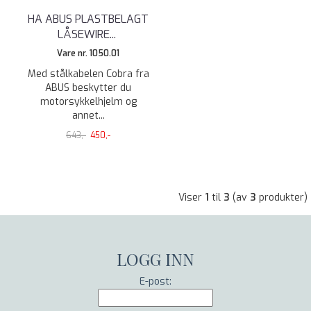
HA ABUS PLASTBELAGT
LÅSEWIRE
...
Vare nr. 1050.01
Med stålkabelen Cobra fra
ABUS beskytter du
motorsykkelhjelm og
annet...
643,-
450,-
Viser
1
til
3
(av
3
produkter)
LOGG INN
E-post: