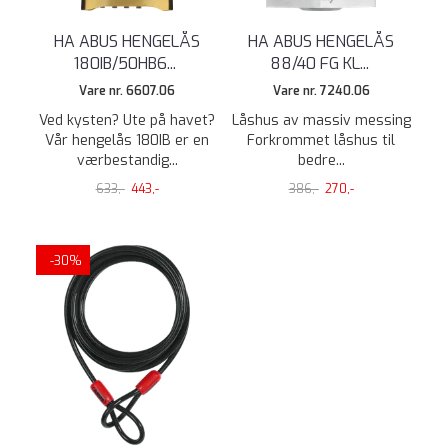
HA ABUS HENGELÅS
HA ABUS HENGELÅS
180IB/50HB6
...
88/40 FG KL
...
Vare nr. 6607.06
Vare nr. 7240.06
Ved kysten? Ute på havet?
Låshus av massiv messing
Vår hengelås 180IB er en
Forkrommet låshus til
værbestandig...
bedre...
633,-
443,-
386,-
270,-
-30%