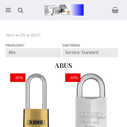
Hjem
»
DIV
»
ABUS
PRODUSENT
SORTERING
Nullstill
Trykk ENTER for å søke
ABUS
-30%
-30%