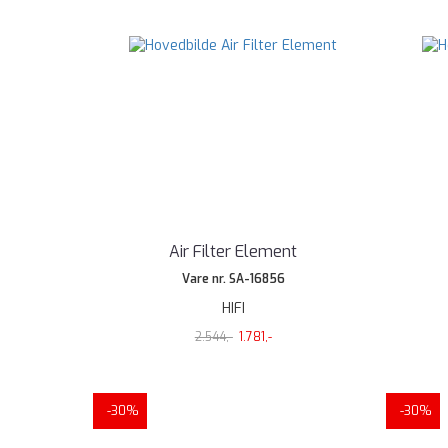
Air Filter Element
Vare nr. SA-16856
HIFI
2.544,-
1.781,-
-30%
-30%