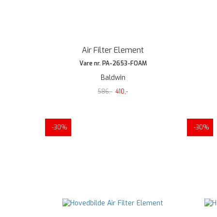
Air Filter Element
Vare nr. PA-2653-FOAM
Baldwin
586,-
410,-
-30%
-30%