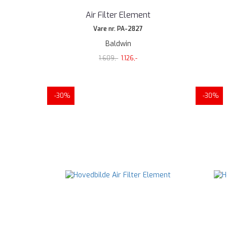
Air Filter Element
Vare nr. PA-2827
Baldwin
1.609,-
1.126,-
-30%
-30%