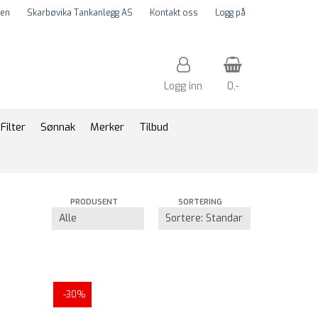
en
Skarbøvika Tankanlegg AS
Kontakt oss
Logg på
Logg inn
0,-
Filter
Sønnak
Merker
Tilbud
Nullstill
Trykk ENTER for å søke
PRODUSENT
SORTERING
-30%