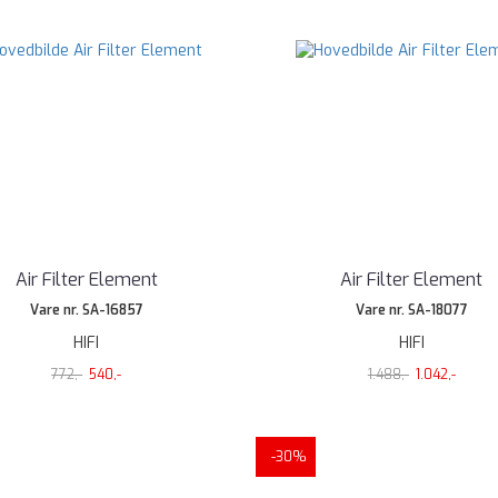
Air Filter Element
Air Filter Element
Vare nr. SA-16857
Vare nr. SA-18077
HIFI
HIFI
772,-
540,-
1.488,-
1.042,-
-30%