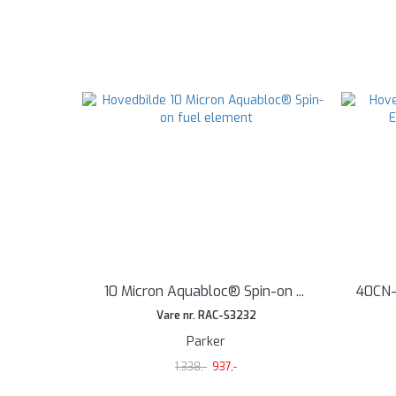
10 Micron Aquabloc® Spin-on
...
40CN-
Vare nr. RAC-S3232
Parker
1.338,-
937,-