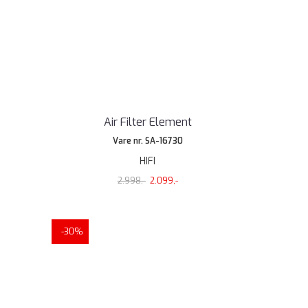
Air Filter Element
Vare nr. SA-16730
HIFI
2.998,-
2.099,-
-30%