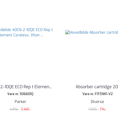
2-10QE ECO Rep t Elemen
...
Absorber cartridge 20
Vare nr. 936601Q
Vare nr. F1751W1-V2
Parker
Diverse
4.914,-
3.440,-
1.020,-
714,-