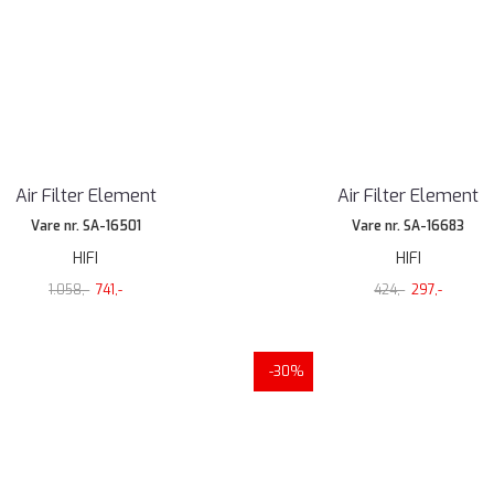
Air Filter Element
Air Filter Element
Vare nr. SA-16501
Vare nr. SA-16683
HIFI
HIFI
1.058,-
741,-
424,-
297,-
-30%