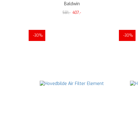
Baldwin
581,-
407,-
-30%
-30%