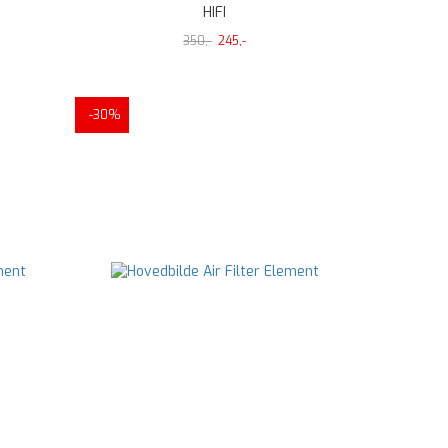
HIFI
350,-
245,-
-30%