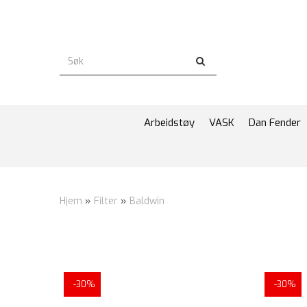
Arbeidstøy
VASK
Dan Fender
Hjem
»
Filter
»
Baldwin
-30%
-30%