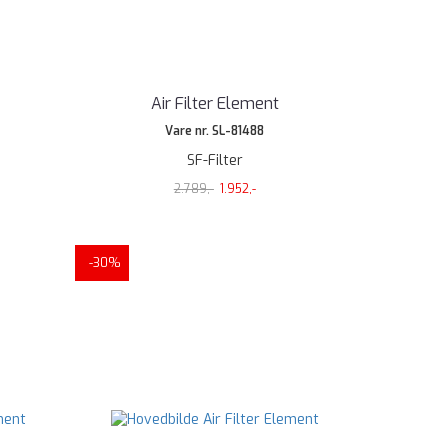
Air Filter Element
Vare nr. SL-81488
SF-Filter
2.789,-
1.952,-
-30%