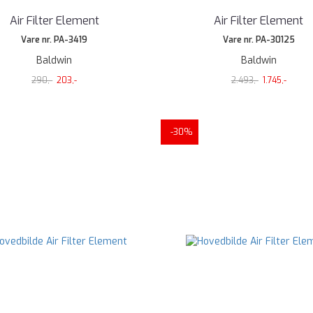
Air Filter Element
Air Filter Element
Vare nr. PA-3419
Vare nr. PA-30125
Baldwin
Baldwin
290,-
203,-
2.493,-
1.745,-
-30%