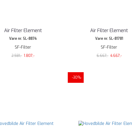
Air Filter Element
Air Filter Element
Vare nr. SL-8874
Vare nr. SL-81781
SF-Filter
SF-Filter
2.581,-
1.807,-
6.667,-
4.667,-
-30%