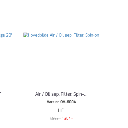
"
Air / Oil sep. Filter, Spin-
...
Vare nr. OV-6004
HIFI
1.863,-
1.304,-