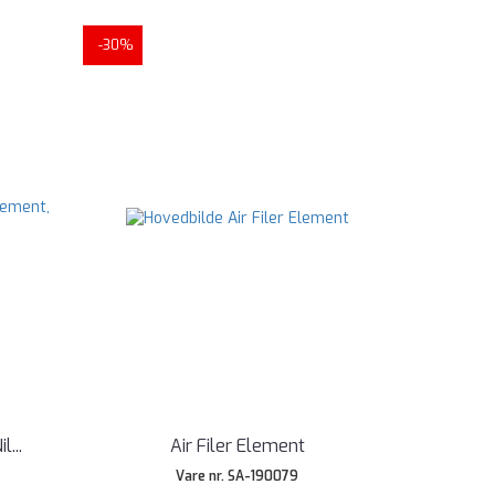
-30%
il
...
Air Filer Element
3
Vare nr. SA-190079