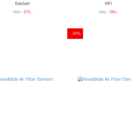
Baldwin
HIFI
965,-
676,-
406,-
284,-
-30%