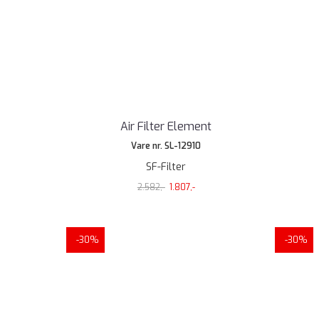
Air Filter Element
Vare nr. SL-12910
SF-Filter
2.582,-
1.807,-
-30%
-30%