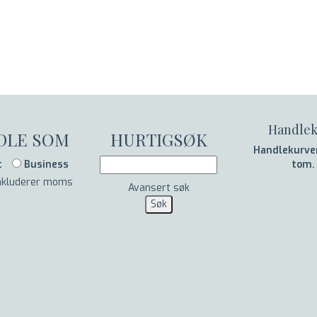
Handlek
DLE SOM
HURTIGSØK
Handlekurven
t
Business
tom.
inkluderer moms
Avansert søk