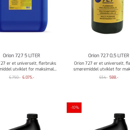
Orion 727 5 LITER
Orion 727 0,5 LITER
27 er et universelt, flerbruks
Orion 727 er et universelt, f
iddel utviklet for maksimal...
smøremiddel utviklet for maks
6.750,-
6.075,-
654,-
588,-
-10%