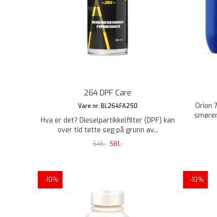
264 DPF Care
Orion 7
Vare nr. BL264FA250
smørem
Hva er det? Dieselpartikkelfilter (DPF) kan
over tid tette seg på grunn av...
645,-
581,-
-10%
-10%