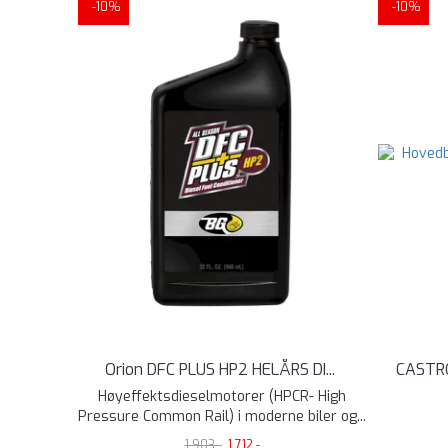
-10%
-10%
Orion DFC PLUS HP2 HELÅRS DI
...
CASTR
Høyeffektsdieselmotorer (HPCR- High
Pressure Common Rail) i moderne biler og...
1.903,-
1.712,-