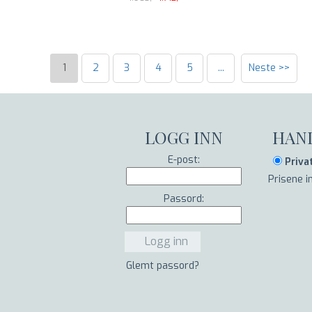
1
2
3
4
5
...
Neste >>
LOGG INN
HAN
E-post:
Priva
Prisene 
Passord:
Glemt passord?