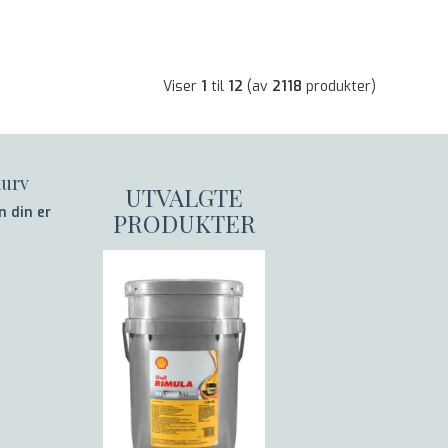
Viser
1
til
12
(av
2118
produkter)
urv
UTVALGTE
 din er
PRODUKTER
TOWA 670-ARM
FISKERIHANSKE U/FOR
Før:
170,-
Nå:
119,-
EXIDE LADER 12/15, 12V
SF2353 SØNNAK
POWERPRO
15A