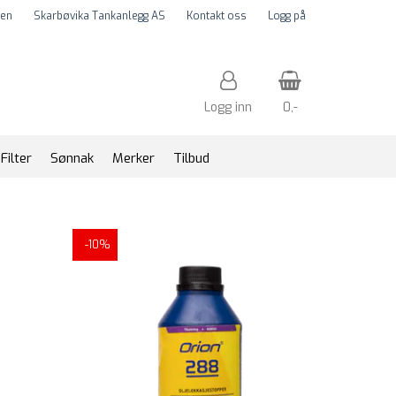
en
Skarbøvika Tankanlegg AS
Kontakt oss
Logg på
Logg inn
0,-
Filter
Sønnak
Merker
Tilbud
Nullstill
-10%
Trykk ENTER for å søke