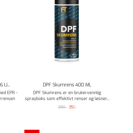
6 LI
...
DPF Skumrens 400 ML
med EPR -
DPF Skumrens er en brukervennlig
orrensen
sprayboks som effektivt renser og løsner...
390,-
351,-