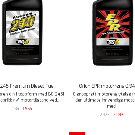
 245 Premium Diesel Fue
...
Orion EPR motorrens 0,94
ren din i toppform med BG 245!
Gjenopprett motorens ytelse 
fabrikk ny" motortilstand ved...
den ultimate innvendige mot
med...
2.184,-
1.965,-
2.325,-
2.093,-