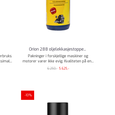
Orion 288 oljelekkasjestoppe
...
lerbruks
Pakninger i forskjellige maskiner og
imal...
motorer varer ikke evig. Kvaliteten på en...
6.250,-
5.625,-
-10%