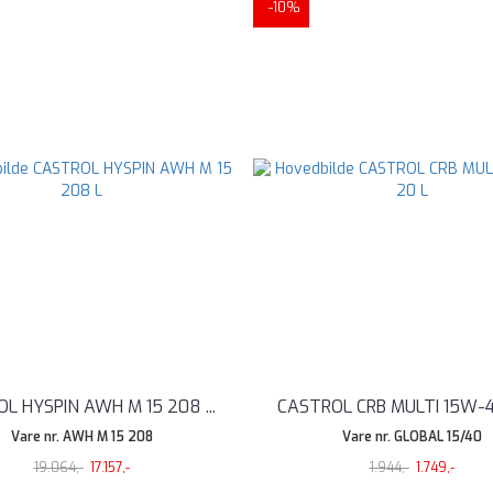
-10%
OL HYSPIN AWH M 15 208
...
CASTROL CRB MULTI 15W-
Vare nr. AWH M 15 208
Vare nr. GLOBAL 15/40
19.064,-
17.157,-
1.944,-
1.749,-