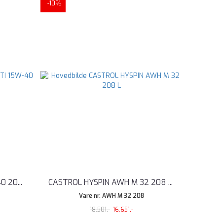
-10%
40 20
...
CASTROL HYSPIN AWH M 32 208
...
Vare nr. AWH M 32 208
18.501,-
16.651,-