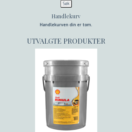
Handlekurv
Handlekurven din er tom.
UTVALGTE PRODUKTER
SÆPLAST 380 L KAR
Før:
8.958,-
Nå:
6.270,-
HH Alna 2.0 Hi Vis Vanntett Skalljakke