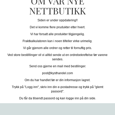
OM VÅR NYE
NETTBUTIKK
Siden er under oppdatering!!
Det vi komme flere prudukter etter hvert.
Vi har forsatt alle produkter tilgjengelig.
Fraktkalkulatoren kan i noen tilfeller virke urimelig.
Vi går gjenom alle ordrer og retter til fornuftig pris.
Ved store bestilllinger vil vi alltid sende ut en ordrebekreftelse før varene
sendes.
Send oss gjerne en mail med bestilinger.
post@kysthandel.com
Om du har handlet før er din informasjon lagret.
Trykk på "Logg inn", skriv inn din e-postadresse og trykk på "glemt
passord".
Du får da tilsendt passord og kan logge inn på din side.