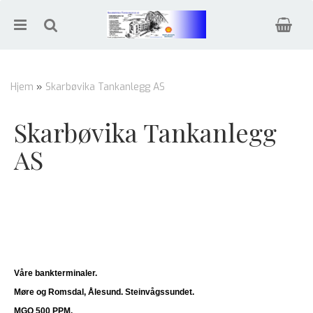
Hjem
»
Skarbøvika Tankanlegg AS
Nullstill
Skarbøvika Tankanlegg
AS
Trykk ENTER for å søke
Våre bankterminaler.
Møre og Romsdal, Ålesund. Steinvågssundet.
MGO 500 PPM.