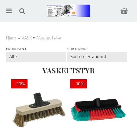
Hjem
»
VASK
»
Vaskeutstyr
PRODUSENT
SORTERING
Nullstill
Trykk ENTER for å søke
VASKEUTSTYR
-30%
-30%