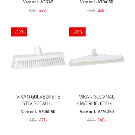
Vare nr. L-V31745
Vare nr. L-V70415D
545,-
382,-
469,-
328,-
-30%
-30%
VIKAN GULVBØRSTE
VIKAN GULVNAL
STIV 30CM H
...
4M/DREIELEDD 4
...
Vare nr. L-V70605D
Vare nr. L-V77625D
610,-
427,-
485,-
340,-