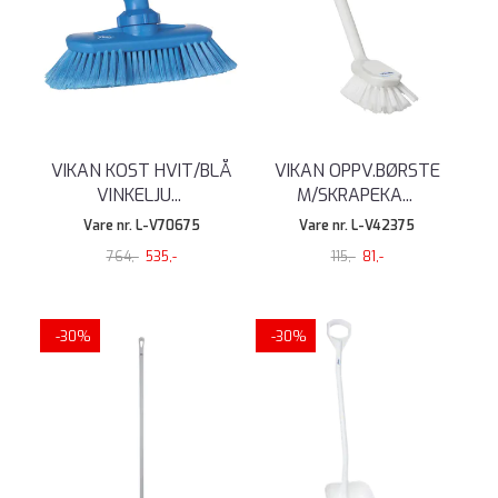
VIKAN KOST HVIT/BLÅ
VIKAN OPPV.BØRSTE
VINKELJU
...
M/SKRAPEKA
...
Vare nr. L-V70675
Vare nr. L-V42375
764,-
535,-
115,-
81,-
-30%
-30%