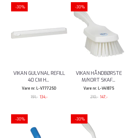
-30%
-30%
VIKAN GULVNAL REFILL
VIKAN HÅNDBØRSTE
40 CM H
...
M/KORT SKAF
...
Vare nr. L-V77725D
Vare nr. L-V41875
191,-
134,-
210,-
147,-
-30%
-30%