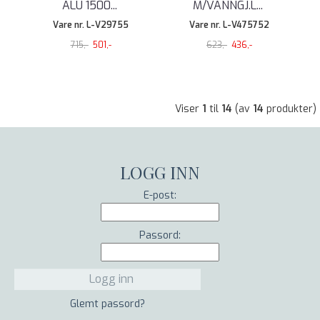
ALU 1500
...
M/VANNGJ.L
...
Vare nr. L-V29755
Vare nr. L-V475752
715,-
501,-
623,-
436,-
Viser
1
til
14
(av
14
produkter)
LOGG INN
E-post:
Passord:
Glemt passord?