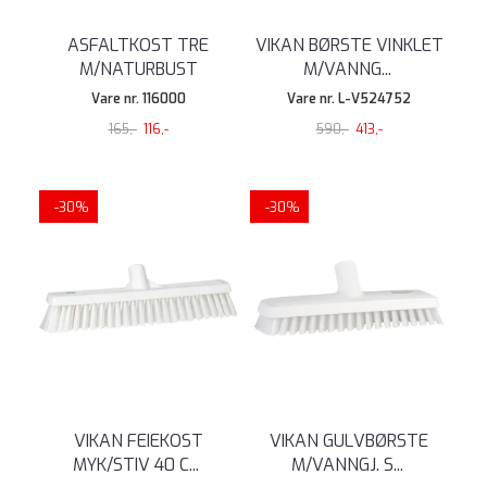
ASFALTKOST TRE
VIKAN BØRSTE VINKLET
M/NATURBUST
M/VANNG
...
Vare nr. 116000
Vare nr. L-V524752
165,-
116,-
590,-
413,-
-30%
-30%
VIKAN FEIEKOST
VIKAN GULVBØRSTE
MYK/STIV 40 C
...
M/VANNGJ. S
...