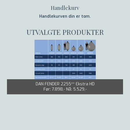
Handlekurv
Handlekurven din er tom.
UTVALGTE PRODUKTER
Victorinox - Kebony - Kokkekniv 20 cm
Før:
834,-
Nå:
767,-
DAN FENDER 2255** Ekstra HD
Før:
7.898,-
Nå:
5.529,-
TOWA 670-ARM FISKERIHANSKE U/FOR
KENT HØYTRYKKSVASKER 9019 S 21L 170 BAR 6,5 KW 230
Før:
170,-
Nå:
119,-
V
Før:
47.659,-
Nå:
33.361,-
HH Alna 2.0 Hi Vis Vanntett Skalljakke
Før:
3.173,-
Nå:
2.538,-