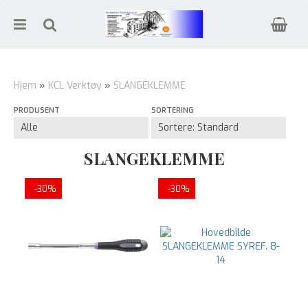
Hjem
»
KCL Verktøy
»
SLANGEKLEMME
PRODUSENT
SORTERING
Nullstill
Trykk ENTER for å søke
SLANGEKLEMME
-30%
-30%