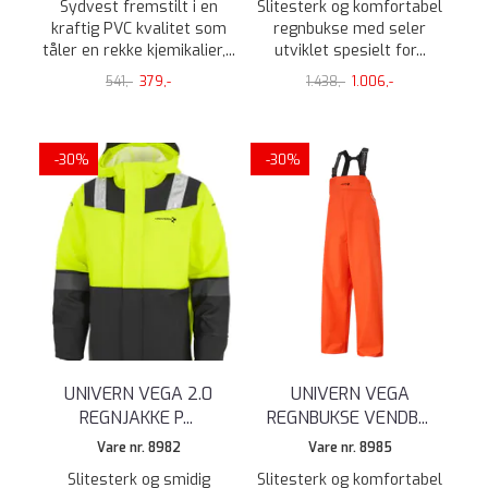
Sydvest fremstilt i en
Slitesterk og komfortabel
kraftig PVC kvalitet som
regnbukse med seler
tåler en rekke kjemikalier,...
utviklet spesielt for...
541,-
379,-
1.438,-
1.006,-
-30%
-30%
UNIVERN VEGA 2.0
UNIVERN VEGA
REGNJAKKE P
...
REGNBUKSE VENDB
...
Vare nr. 8982
Vare nr. 8985
Slitesterk og smidig
Slitesterk og komfortabel