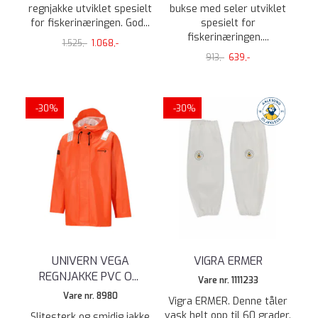
regnjakke utviklet spesielt
bukse med seler utviklet
for fiskerinæringen. God...
spesielt for
fiskerinæringen....
1.525,-
1.068,-
913,-
639,-
-30%
-30%
UNIVERN VEGA
VIGRA ERMER
REGNJAKKE PVC O
...
Vare nr. 1111233
Vare nr. 8980
Vigra ERMER. Denne tåler
vask helt opp til 60 grader.
Slitesterk og smidig jakke