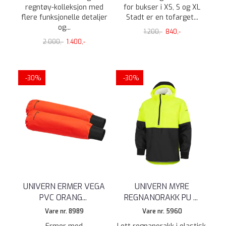
regntøy-kolleksjon med
for bukser i XS, S og XL
flere funksjonelle detaljer
Stadt er en tofarget...
og...
1.200,-
840,-
2.000,-
1.400,-
-30%
-30%
UNIVERN ERMER VEGA
UNIVERN MYRE
PVC ORANG
...
REGNANORAKK PU
...
Vare nr. 8989
Vare nr. 5960