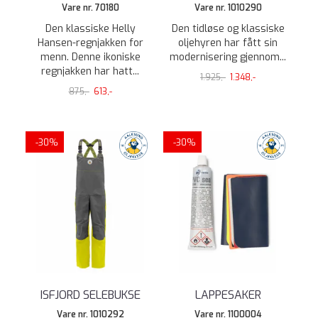
Vare nr. 70180
Vare nr. 1010290
Den klassiske Helly
Den tidløse og klassiske
Hansen-regnjakken for
oljehyren har fått sin
menn. Denne ikoniske
modernisering gjennom...
regnjakken har hatt...
1.925,-
1.348,-
875,-
613,-
-30%
-30%
ISFJORD SELEBUKSE
LAPPESAKER
Vare nr. 1010292
Vare nr. 1100004