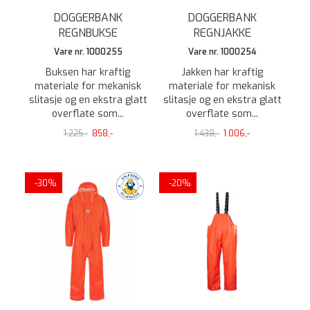
DOGGERBANK
DOGGERBANK
REGNBUKSE
REGNJAKKE
Vare nr. 1000255
Vare nr. 1000254
Buksen har kraftig
Jakken har kraftig
materiale for mekanisk
materiale for mekanisk
slitasje og en ekstra glatt
slitasje og en ekstra glatt
overflate som...
overflate som...
1.225,-
858,-
1.438,-
1.006,-
-30%
-20%