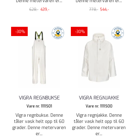
Denne metervaren er...
Denne metervaren er...
628,-
439,-
778,-
544,-
-30%
-30%
VIGRA REGNBUKSE
VIGRA REGNJAKKE
Vare nr. 1111501
Vare nr. 1111500
Vigra regnbukse. Denne
Vigra regnjakke. Denne
tåler vask helt opp til 60
tåler vask helt opp til 60
grader. Denne metervaren
grader. Denne metervaren
er...
er...