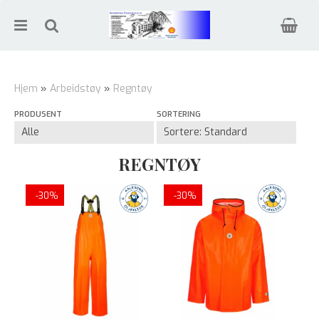
Hjem
»
Arbeidstøy
»
Regntøy
PRODUSENT
SORTERING
Nullstill
Trykk ENTER for å søke
REGNTØY
-30%
-30%