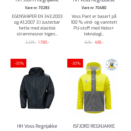
Vare nr. 70283
Vare nr. 70480
EGENSKAPER EN 343:2003
Voss Pant er basert på
og A1:2007 3,1 Justerbar
100 % vind- og vanntett
hette med elastisk
PU-stoff med Helox+
strammesnor Ingen...
teknologi...
2.225,-
1.780,-
625,-
438,-
-30%
-30%
HH Voss Regnjakke
ISFJORD REGNJAKKE