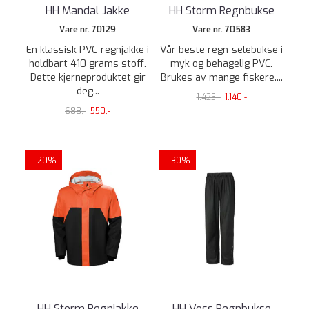
HH Mandal Jakke
HH Storm Regnbukse
Vare nr. 70129
Vare nr. 70583
En klassisk PVC-regnjakke i
Vår beste regn-selebukse i
holdbart 410 grams stoff.
myk og behagelig PVC.
Dette kjerneproduktet gir
Brukes av mange fiskere....
deg...
1.425,-
1.140,-
688,-
550,-
-20%
-30%
HH Storm Regnjakke
HH Voss Regnbukse