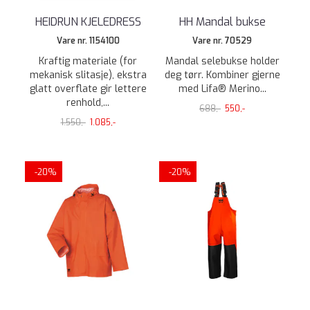
HEIDRUN KJELEDRESS
HH Mandal bukse
Vare nr. 1154100
Vare nr. 70529
Kraftig materiale (for
Mandal selebukse holder
mekanisk slitasje), ekstra
deg tørr. Kombiner gjerne
glatt overflate gir lettere
med Lifa® Merino...
renhold,...
688,-
550,-
1.550,-
1.085,-
-20%
-20%