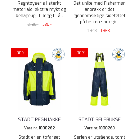
Regntøyserie i sterkt
Det unike med Fisherman
materiale, ekstra mykt og
anorakk er det
behagelig i tillegg til å...
gjennomsiktige sidefeltet
på hetten som gir...
2.185,-
1.530,-
1.948,-
1.363,-
-30%
-30%
STADT REGNJAKKE
STADT SELEBUKSE
Vare nr. 1000262
Vare nr. 1000263
Stadt er en tofarget
Serien er utgående. tomt