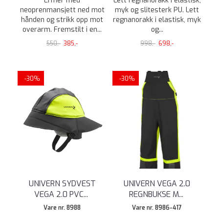
Ermer med
Lett regnanorakk i elastisk,
neoprenmansjett ned mot
myk og slitesterk PU. Lett
hånden og strikk opp mot
regnanorakk i elastisk, myk
overarm. Fremstilt i en...
og...
550,-
385,-
998,-
698,-
-30%
-30%
UNIVERN SYDVEST
UNIVERN VEGA 2.0
VEGA 2.0 PVC
...
REGNBUKSE M
...
Vare nr. 8988
Vare nr. 8986-417