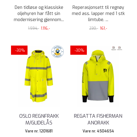
Den tidløse og klassiske
Reperasjonsett til regnøy
oljehyren har fått sin
med ass. lapper med 1 stk
modernisering gjennom...
limtube. ...
1.594,-
1.116,-
230,-
161,-
-30%
-30%
OSLO REGNFRAKK
REGATTA FISHERMAN
M/GLIDELÅS
ANORAKK
Vare nr. 1201681
Vare nr. 4504654