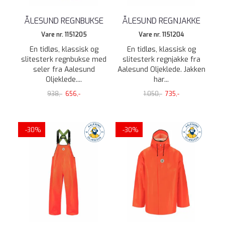
ÅLESUND REGNBUKSE
ÅLESUND REGNJAKKE
Vare nr. 1151205
Vare nr. 1151204
En tidløs, klassisk og
En tidløs, klassisk og
slitesterk regnbukse med
slitesterk regnjakke fra
seler fra Aalesund
Aalesund Oljeklede. Jakken
Oljeklede....
har...
938,-
656,-
1.050,-
735,-
-30%
-30%